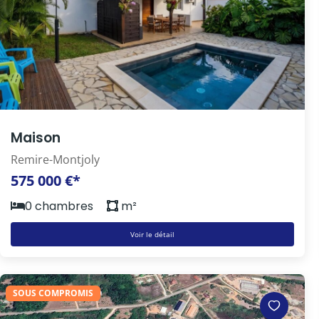
Maison
Remire-Montjoly
575 000 €*
0 chambres
m²
Voir le détail
SOUS COMPROMIS