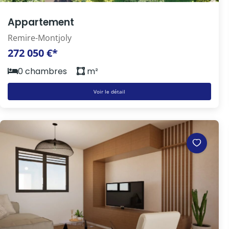
Appartement
Remire-Montjoly
272 050 €*
0 chambres
m²
Voir le détail