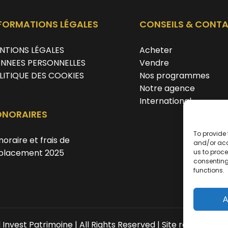
FORMATIONS LÉGALES
CONSEILS & CONT
NTIONS LÉGALES
Acheter
NNEES PERSONNELLES
Vendre
LITIQUE DES COOKIES
Nos programmes
Notre agence
International
NORAIRES
To provide 
oraire et frais de
and/or acc
placement 2025
us to proce
consenting
functions.
A
Invest Patrimoine | All Rights Reserved | Site réalisé par
c