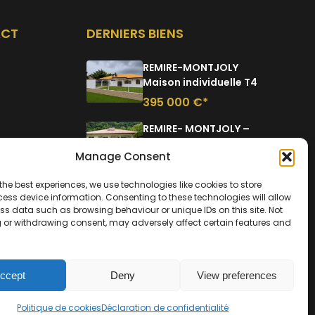
ACT
DERNIERS BIENS
REMIRE-MONTJOLY
Maison individuelle T4
395 000 €*
REMIRE- MONTJOLY –
MAISON INDIVIDUELLE
Manage Consent
T.4
399 000 €*
the best experiences, we use technologies like cookies to store
ess device information. Consenting to these technologies will allow
REMIRE-MONTJOLY
ss data such as browsing behaviour or unique IDs on this site. Not
APPARTEMENT T2
 or withdrawing consent, may adversely affect certain features and
170 000 €*
ccept
Deny
View preferences
Politique de cookies
Déclaration de confidentialité
ideralorenzo.fr