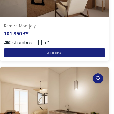
Remire-Montjoly
101 350 €*
0 chambres
m²
Voir le détail