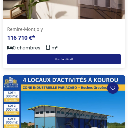
Remire-Montjoly
116 710 €*
0 chambres
m²
Voir le détail