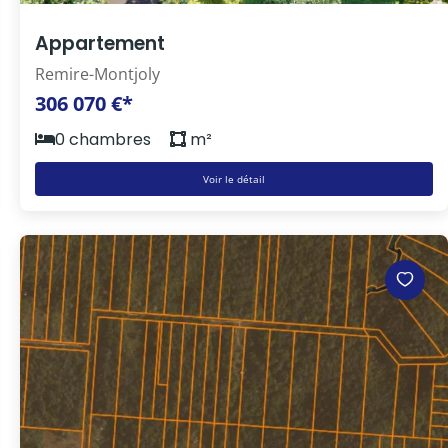
Appartement
Remire-Montjoly
306 070 €*
0 chambres
m²
Voir le détail