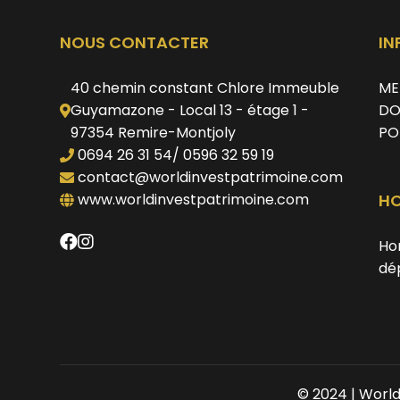
NOUS CONTACTER
IN
40 chemin constant Chlore Immeuble
ME
Guyamazone - Local 13 - étage 1 -
DO
97354 Remire-Montjoly
PO
0694 26 31 54
/ 0596 32 59 19
contact@worldinvestpatrimoine.com
www.worldinvestpatrimoine.com
HO
Hon
dé
© 2024 | World 