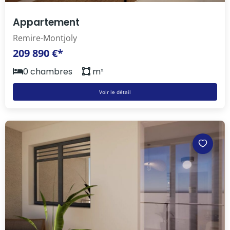
Appartement
Remire-Montjoly
209 890 €*
0 chambres
m²
Voir le détail